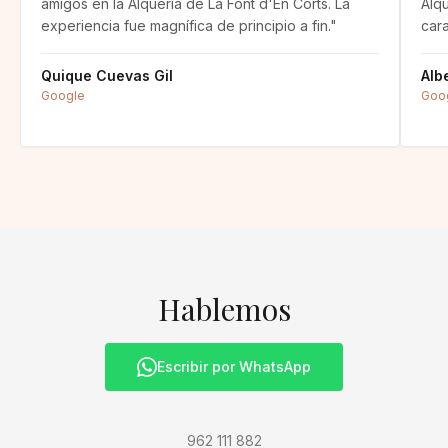
amigos en la Alquería de La Font d'En Corts. La
Alqu
experiencia fue magnífica de principio a fin.
"
cara
Quique Cuevas Gil
Alb
Google
Goo
Hablemos
Escribir por WhatsApp
962 111 882